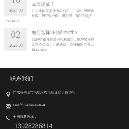
膜系列、定位纸等适用各种产品表面保
品质保证！
各种形状和曲面。它们可以被拉伸、弯曲
护，品种齐全，质量保证。 更多资讯请浏
和调整，以适应特定的安装需求。 快速
2023-08
览公司官网：https://www.hualibao.com/
广东华丽宝实业有限公司，一家生产PE保
安装和拆除 PE膜通常采用卷材形式供
护膜、PET保护膜、磨砂膜、BOPP保护
应，在安装时可以快速展开和安装到目标
膜、网纹膜、CPP保护膜、铝材保护膜、
Read more
位置。同样，在拆除时，可以迅速将其卷
不锈钢保护膜、家具膜、铝型材保护膜、
起或撤除，不需要复杂的步骤或工具。 可
静电膜、地毯膜、PE耐高温保护膜、转移
02
如何选择PE膜的粘性？
重复使用 PE膜通常具有可重复使用的特
膜系列、定位纸等适用各种产品表面保
性，特别是在保持其完好无损的情况下。
PE保护膜具有良好的粘附力，能够紧密贴
护，品种齐全，质量保证。 更多资讯请浏
这意味着可以在需要时安装和拆除，而无
合物体表面，不易脱落。这种粘附力可以
2023-08
览公司官网：https://www.hualibao.com/
需频繁更换或购买新的材料。 适应多种应
确保保护膜在使用过程中不会因为受力而
Read more
用 PE膜广泛应用于各种领域，如建筑、
脱落，提供持久的保护效果。传统的保护
农业、包装等。这种多功能性使得它们可
材料可能存在粘附力不足、易脱落的问
以灵活应用于不同的项目和场景中，并且
题，影响保护效果。 以下是对其粘附性的
安装和拆除过程相对便捷。 需要注意的
详细分析： 低表面能 PE膜的表面能相对
是，PE膜的具体安装和拆除便捷性取决于
较低，导PE膜的表面能相对较低，导致其
联系我们
其厚度、尺寸、特定应用环境以及所使用
与其他材料之间的相互作用较弱，不易粘
的固定或连接方法等因素。因此，在实际
附。这意味着常规粘合剂、胶水和涂层在
应用中，仍需要根据具体情况评估和规划
直接应用于PE膜上时可能无法实现良好的
广东省佛山市顺德区杏坛镇逢简大道10号
安装和拆除的步骤和要求。 广东华丽宝
粘附。 非极性特性 PE膜是一种非极性材
实业有限公司，一家生产PE保护膜、PET
料，与许多极性物质（如水、酒精等）之
保护膜、磨砂膜、BOPP保护膜、网纹
间的相互作用较弱。这限制了PE膜与许多
sales@hualibao.com.cn
膜、CPP保护膜、铝材保护膜、不锈钢保
粘合剂、涂料和粘附剂之间的粘附性。
护膜、家具膜、铝型材保护膜、静电膜、
尽管PE膜本身具有较低的粘附性，但可
全国服务热线：
地毯膜、PE耐高温保护膜、转移膜系列、
以采取一些方法来提高其与其他材料的粘
定位纸等适用各种产品表面保护，品种齐
附性： 表面处理 通过表面处理方法，如
13928286814
全，质量保证。 更多资讯请浏览公司官
等离子体处理、化学处理或机械研磨，可