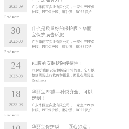
2023-09
广东华丽宝实业有限公司，一家生产PE保
护膜、PET保护膜、磨砂膜、BOPP保护
膜、网纹膜、CPP保护膜、铝材保护膜、
Read more
不锈钢保护膜、家具膜、铝型材保护膜、
静电膜、地毯膜、PE耐高温保护膜、转移
30
什么是质量好的保护膜？华丽
膜系列、定位纸等适用各种产品表面保
宝保护膜告诉您...
护，品种齐全，质量保证。 更多资讯请浏
2023-08
览公司官网：https://www.hualibao.com/
广东华丽宝实业有限公司，一家生产PE保
护膜、PET保护膜、磨砂膜、BOPP保护
膜、网纹膜、CPP保护膜、铝材保护膜、
Read more
不锈钢保护膜、家具膜、铝型材保护膜、
静电膜、地毯膜、PE耐高温保护膜、转移
24
PE膜的安装拆除便捷性！
膜系列、定位纸等适用各种产品表面保
PE保护膜的安装和拆除非常简便。它可以
护，品种齐全，质量保证。 更多资讯请浏
根据需要进行裁剪和覆盖，而且在需要更
2023-08
览公司官网：https://www.hualibao.com/
换或去除时，PE保护膜可以轻松撕下，不
Read more
会留下残留物或残胶。相比之下，传统保
护材料可能需要使用特殊工具或化学溶剂
18
华丽宝PE膜—种类齐全、可以
进行安装和拆除，过程更为繁琐。 以下是
定制！
对其便捷性的详细分析： 轻巧且易于搬运
2023-08
PE膜通常是轻量级的，这使得它们在安装
广东华丽宝实业有限公司，一家生产PE保
和拆除过程中相对容易处理和搬运。由于
护膜、PET保护膜、磨砂膜、BOPP保护
其重量较轻，不需要使用大量人力或机械
膜、网纹膜、CPP保护膜、铝材保护膜、
Read more
设备，因此可以更加便捷地进行操作。 弹
不锈钢保护膜、家具膜、铝型材保护膜、
性和柔韧性 PE膜具有一定的弹性和柔韧
静电膜、地毯膜、PE耐高温保护膜、转移
10
华丽宝保护膜——匠心独运，
性，这使得它们在安装和拆除时能够适应