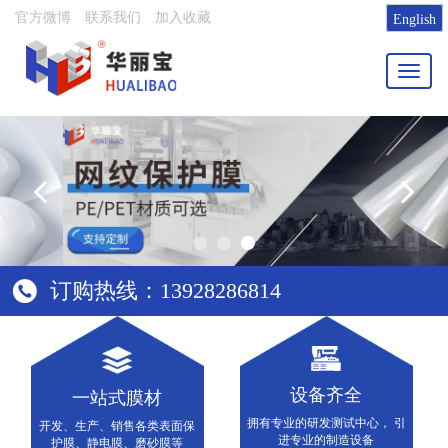
官方微博
联系我们
加入收藏
English
Toggl
naviga
订购热线：13928286814
设备齐全
一站式膜材
拥有专业的研发测试中心， 引
开发、生产、销售各类表面保
进专业的制造设备
护膜、静电膜、磨砂膜等