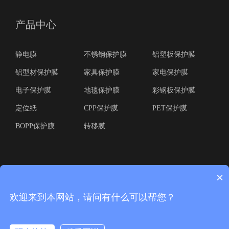
网：https://www.hualibao.com/
以增加PE膜表面的粗糙度和能量，提高其
与粘合剂或涂料之间的粘附性。 使用专用
产品中心
粘合剂 选择专门设计用于与PE膜粘合的
特殊粘合剂或胶水。这些粘合剂通常具有
与PE膜相容的特殊化学成分，以提供更好
的粘附性能。 表面涂覆 对PE膜进行表面
静电膜
不锈钢保护膜
铝塑板保护膜
涂覆，例如应用一层具有较高粘附性的涂
层，可以增加其与其他材料的粘附力。 需
铝型材保护膜
家具保护膜
家电保护膜
要注意的是，虽然可以采取上述措施来提
高PE膜的粘附性，但在特定应用中，仍需
电子保护膜
地毯保护膜
彩钢板保护膜
要进行充分的测试和评估，以确保所选方
法能够满足特定需求。 广东华丽宝实业有
定位纸
CPP保护膜
PET保护膜
限公司，一家生产PE保护膜、PET保护
膜、磨砂膜、BOPP保护膜、网纹膜、
BOPP保护膜
转移膜
CPP保护膜、铝材保护膜、不锈钢保护
膜、家具膜、铝型材保护膜、静电膜、地
毯膜、PE耐高温保护膜、转移膜系列、定
位纸等适用各种产品表面保护，品种齐
全，质量保证。 更多资讯请浏览公司官
网：https://www.hualibao.com/
×
欢迎来到本网站，请问有什么可以帮您？
版权所有(C) 广东华丽宝实业有限公司 本站由易思信网页设计工作室网站建设技
术开发 粤ICP备12041658号-3